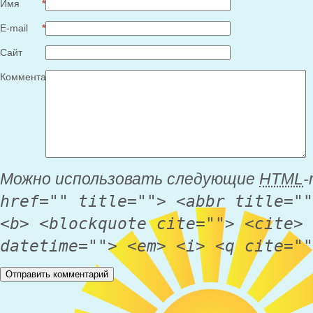
Имя
*
E-mail
*
Сайт
Комментарий
Можно использовать следующие
HTML
-
href="" title=""> <abbr title=""
<b> <blockquote cite=""> <cite> 
datetime=""> <em> <i> <q cite=""