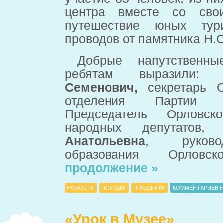
центра вместе со сво
путешествие юных тур
проводов от памятника Н.С
Добрые напутственн
ребятам выразили
Семенович,
cекретарь О
отделения Партии
Председатель Орловск
народных депутато
Анатольевна
, руковод
образования Орло
продолжение »
НОВОСТИ
ПОЕЗДКИ
ПРАЗДНИКИ
КОММЕНТАРИЕВ Н
«Урок в Музее»